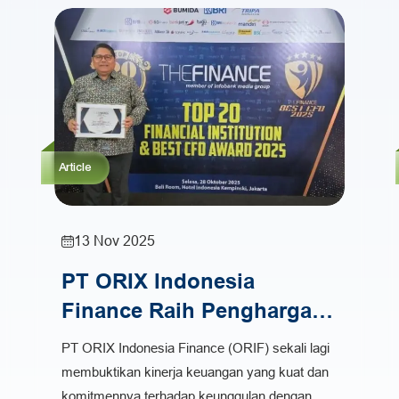
Article
13 Nov 2025
PT ORIX Indonesia
Finance Raih Penghargaan
“The Most Promising
PT ORIX Indonesia Finance (ORIF) sekali lagi
Multifinance 2025”
membuktikan kinerja keuangan yang kuat dan
komitmennya terhadap keunggulan dengan