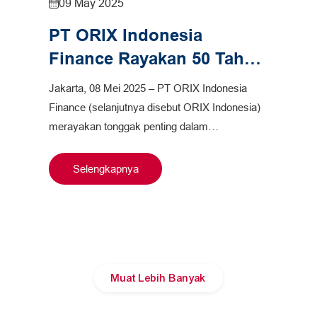
09 May 2025
PT ORIX Indonesia
Finance Rayakan 50 Tahun
Kiprah di Indonesia
Jakarta, 08 Mei 2025 – PT ORIX Indonesia
Finance (selanjutnya disebut ORIX Indonesia)
merayakan tonggak penting dalam
perjalanannya dengan menggelar acara
peringatan Ulang Tahun ke…
Selengkapnya
Muat Lebih Banyak