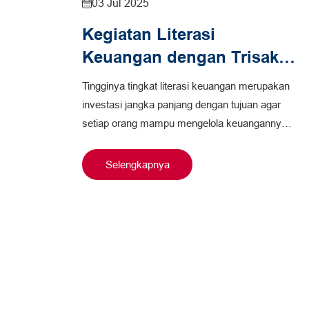
03 Jul 2025
Kegiatan Literasi
Keuangan dengan Trisakti
School of Management
Tingginya tingkat literasi keuangan merupakan
(TSM)
investasi jangka panjang dengan tujuan agar
setiap orang mampu mengelola keuangannya
dengan baik. Dalam rangka meningkatkan
pengetahuan di bidang…
Selengkapnya