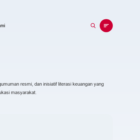
EN
ID
ami
umuman resmi, dan inisiatif literasi keuangan yang
ukasi masyarakat.