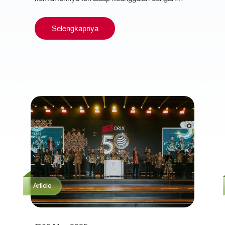
meraih pengakuan di ajang TOP 20 Financial…
Selengkapnya
Article