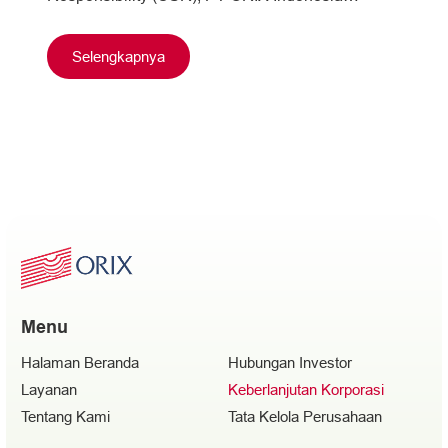
Finance mengadakan kegiatan penanaman
pohon Mangrove dengan tema…
Selengkapnya
Menu
Halaman Beranda
Hubungan Investor
Layanan
Keberlanjutan Korporasi
Tentang Kami
Tata Kelola Perusahaan