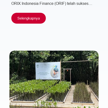
ORIX Indonesia Finance (ORIF) telah sukses
melaksanakan program aktivitas Beach Cleaning
di pesisir Pantai…
Selengkapnya