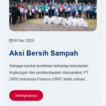
Hubungi Kami
18 Dec 2025
Aksi Bersih Sampah
Sebagai bentuk komitmen terhadap kelestarian
lingkungan dan pemberdayaan masyarakat, PT
ORIX Indonesia Finance (ORIF) telah sukses
melaksanakan program aktivitas Waste Clean Up
dan Educatree di Bendungan Situ Gintung,
Selengkapnya
Tangerang Selatan pada tanggal 18 Desember
2025.…