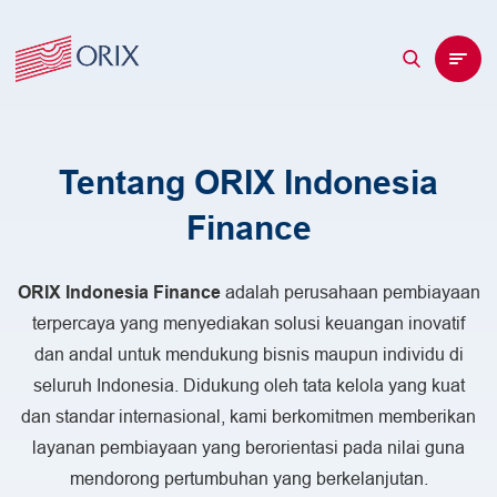
EN
ID
Tentang ORIX Indonesia
Layanan
Finance
Tentang Kami
Solusi Pembiayaan
Simulasi Pembiayaan
Pengajuan Pembiayaan
Karir
Mengapa Harus ORIX Indonesia Finance
Pembiayaan Investasi
Simulasi Pembiayaan Investasi
Promo
ORIX Indonesia Finance
adalah perusahaan pembiayaan
Jaringan Global ORIX Group
Hubungan Investor
Pembiayaan Multiguna
Mengapa Bergabung dengan ORIX
Simulasi Pembiayaan Multiguna
Suku Bunga Pembiayaan
terpercaya yang menyediakan solusi keuangan inovatif
Visi, Misi, & Nilai Inti
Sewa Operasi
Lowongan Karir
Keberlanjutan Korporasi
Simulasi Sewa Operasi
Laporan Keuangan Tahunan
Mekanisme Penyelesaian Pengaduan Konsumen
dan andal untuk mendukung bisnis maupun individu di
Manajemen
Pengalaman Karyawan
Laporan Keberlanjutan
Ringkasan Informasi Produk dan Layanan
Tata Kelola Perusahaan
seluruh Indonesia. Didukung oleh tata kelola yang kuat
Aktivitas Keberlanjutan
Penghargaan
(RIPLAY)
dan standar internasional, kami berkomitmen memberikan
Info Terkini
Etika Bisnis Perusahaan
Kebijakan Akun Resmi Media Sosial
layanan pembiayaan yang berorientasi pada nilai guna
Pedoman Perilaku Rekanan
Hubungi Kami
Berita & Pengumuman
Akun Resmi Media Sosial
mendorong pertumbuhan yang berkelanjutan.
Tata Kelola Perusahaan
Jaringan