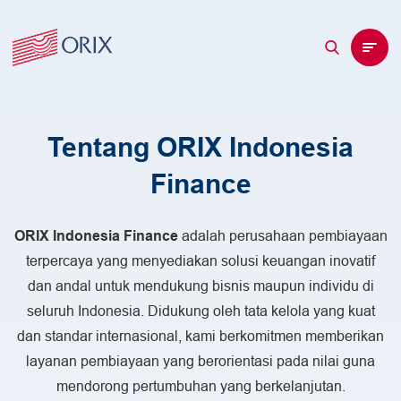
EN
ID
Tentang ORIX Indonesia
Layanan
Finance
Tentang Kami
Solusi Pembiayaan
Simulasi Pembiayaan
Pengajuan Pembiayaan
Karir
Mengapa Harus ORIX Indonesia Finance
Pembiayaan Investasi
Simulasi Pembiayaan Investasi
Promo
ORIX Indonesia Finance
adalah perusahaan pembiayaan
Jaringan Global ORIX Group
Hubungan Investor
Pembiayaan Multiguna
Mengapa Bergabung dengan ORIX
Simulasi Pembiayaan Multiguna
Suku Bunga Pembiayaan
terpercaya yang menyediakan solusi keuangan inovatif
Visi, Misi, & Nilai Inti
Sewa Operasi
Lowongan Karir
Keberlanjutan Korporasi
Simulasi Sewa Operasi
Laporan Keuangan Tahunan
Mekanisme Penyelesaian Pengaduan Konsumen
dan andal untuk mendukung bisnis maupun individu di
Manajemen
Pengalaman Karyawan
Laporan Keberlanjutan
Ringkasan Informasi Produk dan Layanan
Tata Kelola Perusahaan
seluruh Indonesia. Didukung oleh tata kelola yang kuat
Aktivitas Keberlanjutan
Penghargaan
(RIPLAY)
dan standar internasional, kami berkomitmen memberikan
Info Terkini
Etika Bisnis Perusahaan
Kebijakan Akun Resmi Media Sosial
layanan pembiayaan yang berorientasi pada nilai guna
Pedoman Perilaku Rekanan
Hubungi Kami
Berita & Pengumuman
Akun Resmi Media Sosial
mendorong pertumbuhan yang berkelanjutan.
Tata Kelola Perusahaan
Jaringan