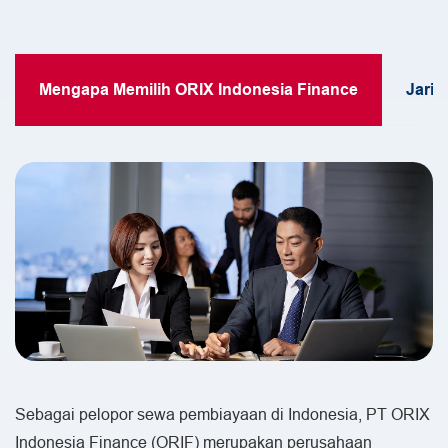
Hubungi Kami
Mengapa Memilih ORIX Indonesia Finance
Jarin
Sebagai pelopor sewa pembiayaan di Indonesia, PT ORIX
Indonesia Finance (ORIF) merupakan perusahaan