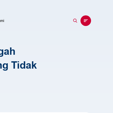
EN
ID
ami
gah
ng Tidak