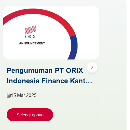
Pengumuman PT ORIX
P
Indonesia Finance Kantor
In
Cabang Medan Pindah
C
15 Mar 2025
3
Alamat
Selengkapnya