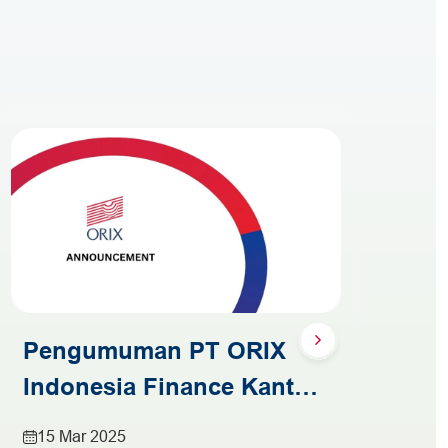
Pengumuman PT ORIX
P
Indonesia Finance Kantor
In
Cabang Medan Pindah
C
15 Mar 2025
3