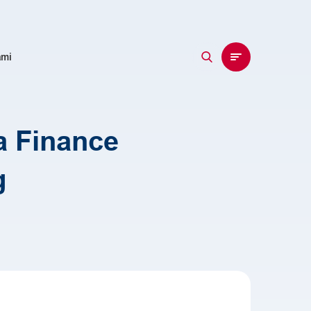
EN
ID
ami
 Finance
g